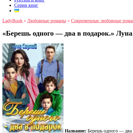
Серии книг
LadyBook
»
Любовные романы
»
Современные любовные ром
«Берешь одного — два в подарок.» Луна
Название:
Берешь одного — два 