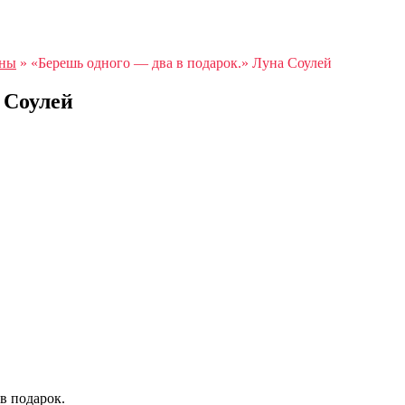
аны
»
«Берешь одного — два в подарок.» Луна Соулей
 Соулей
в подарок.