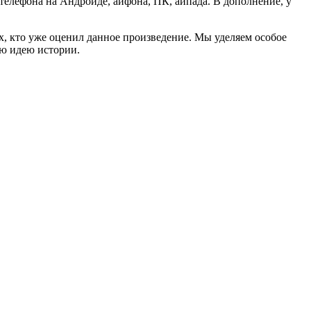
, телефона на Андроиде, айфона, ПК, айпада. В дополнение, у
ех, кто уже оценил данное произведение. Мы уделяем особое
ую идею истории.