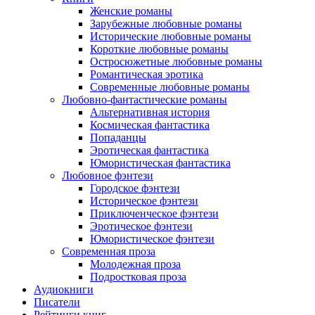
Женские романы
Зарубежные любовные романы
Исторические любовные романы
Короткие любовные романы
Остросюжетные любовные романы
Романтическая эротика
Современные любовные романы
Любовно-фантастические романы
Альтернативная история
Космическая фантастика
Попаданцы
Эротическая фантастика
Юмористическая фантастика
Любовное фэнтези
Городское фэнтези
Историческое фэнтези
Приключенческое фэнтези
Эротическое фэнтези
Юмористическое фэнтези
Современная проза
Молодежная проза
Подростковая проза
Аудиокниги
Писатели
Рейтинги книг