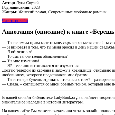
Автор:
Луна Соулей
Год написания:
2023
Жанры:
Женский роман, Современные любовные романы
Читать онлайн
Аннотация (описание) к книге «Берешь 
— Ты не имела права мстить мне, скрывая от меня сына! Ты сам
— Я виновата в том, что ты меня бросил в день нашей свадьбы?
— Я объяснился!
— То смс ты считаешь объяснением?
— Ты мне изменила!
— Я? – ее лицо вытягивается от изумления.
Достаю телефон из кармана и захожу в хранилище, открываю в
любовником, которого представляла мне братом.
— Ты и теперь будешь отрицать, что спала с ним? – разворачива
— Спала. – соглашается со мной ровным тоном, который мне п
В нашей онлайн-библиотеке LadyBook.org вы найдете творения 
значительное наследие в истории литературы.
На нашем сайте Вы можете скачать или читать онлайн полность