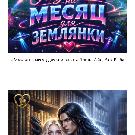
«Мужья на месяц для землянки» Ллина Айс, Ася Рыба