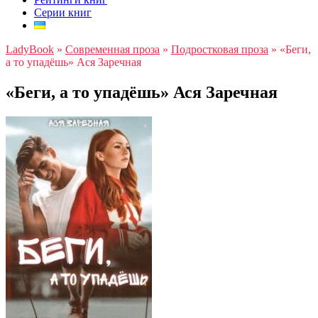
Серии книг
LadyBook
»
Современная проза
»
Подростковая проза
»
«Беги,
а то упадёшь» Ася Заречная
«Беги, а то упадёшь» Ася Заречная