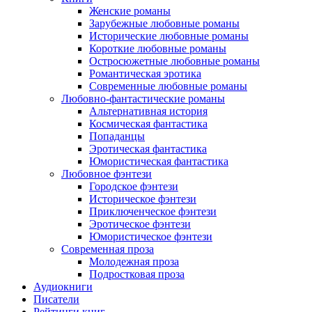
Женские романы
Зарубежные любовные романы
Исторические любовные романы
Короткие любовные романы
Остросюжетные любовные романы
Романтическая эротика
Современные любовные романы
Любовно-фантастические романы
Альтернативная история
Космическая фантастика
Попаданцы
Эротическая фантастика
Юмористическая фантастика
Любовное фэнтези
Городское фэнтези
Историческое фэнтези
Приключенческое фэнтези
Эротическое фэнтези
Юмористическое фэнтези
Современная проза
Молодежная проза
Подростковая проза
Аудиокниги
Писатели
Рейтинги книг