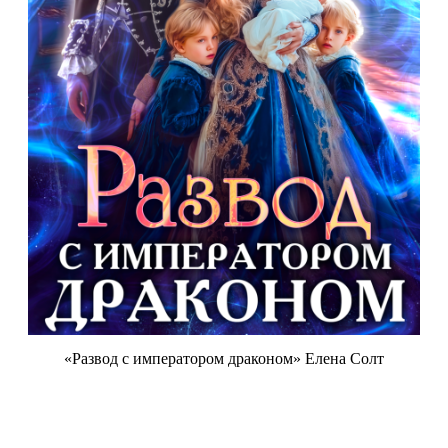
«Развод с императором драконом» Елена Солт