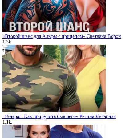
«Второй шанс для Альфы с прицепом» Светлана Ворон
1.3k.
«Генерал. Как приручить бывшего» Регина Янтарная
1.1k.