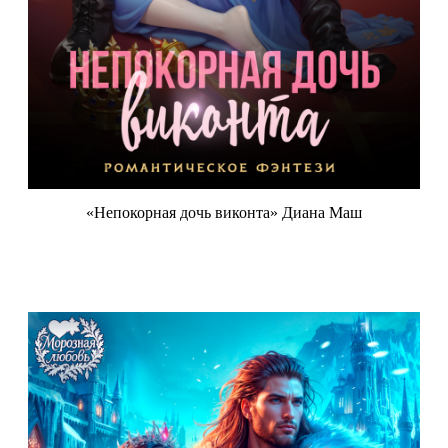
«Непокорная дочь виконта» Диана Маш