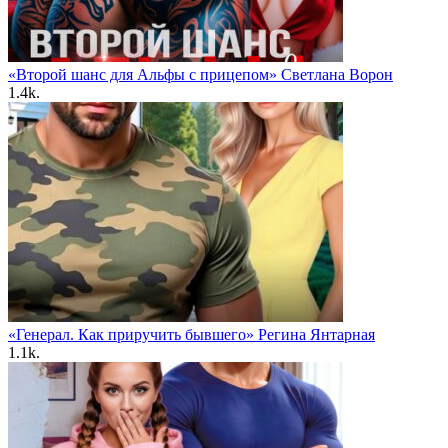
«Второй шанс для Альфы с прицепом» Светлана Ворон
1.4k.
«Генерал. Как приручить бывшего» Регина Янтарная
1.1k.