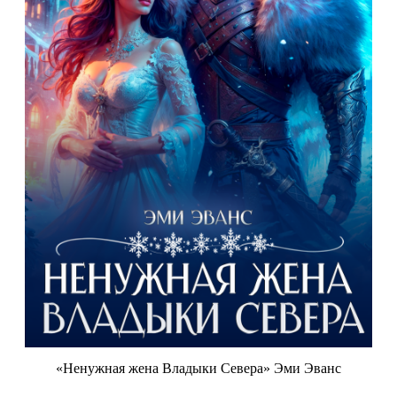
«Ненужная жена Владыки Севера» Эми Эванс