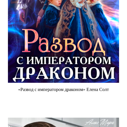
«Развод с императором драконом» Елена Солт