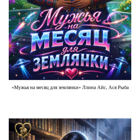
«Мужья на месяц для землянки» Ллина Айс, Ася Рыба