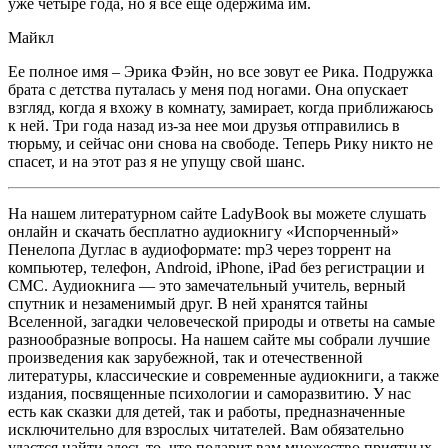
уже четыре года, но я все еще одержима им.
Майкл
Ее полное имя – Эрика Фэйн, но все зовут ее Рика. Подружка
брата с детства путалась у меня под ногами. Она опускает
взгляд, когда я вхожу в комнату, замирает, когда приближаюсь
к ней. Три года назад из-за нее мои друзья отправились в
тюрьму, и сейчас они снова на свободе. Теперь Рику никто не
спасет, и на этот раз я не упущу свой шанс.
На нашем литературном сайте LadyBook вы можете слушать
онлайн и скачать бесплатно аудиокнигу «Испорченный»
Пенелопа Дуглас в аудиоформате: mp3 через торрент на
компьютер, телефон, Android, iPhone, iPad без регистрации и
СМС. Аудиокнига — это замечательный учитель, верный
спутник и незаменимый друг. В ней хранятся тайны
Вселенной, загадки человеческой природы и ответы на самые
разнообразные вопросы. На нашем сайте мы собрали лучшие
произведения как зарубежной, так и отечественной
литературы, классические и современные аудиокниги, а также
издания, посвященные психологии и саморазвитию. У нас
есть как сказки для детей, так и работы, предназначенные
исключительно для взрослых читателей. Вам обязательно
удастся найти здесь то, что подарит вам множество приятных