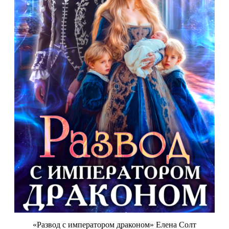
«Развод с императором драконом» Елена Солт