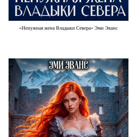
«Ненужная жена Владыки Севера» Эми Эванс