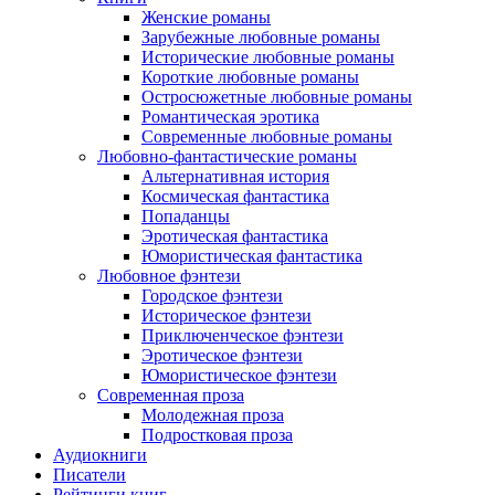
Женские романы
Зарубежные любовные романы
Исторические любовные романы
Короткие любовные романы
Остросюжетные любовные романы
Романтическая эротика
Современные любовные романы
Любовно-фантастические романы
Альтернативная история
Космическая фантастика
Попаданцы
Эротическая фантастика
Юмористическая фантастика
Любовное фэнтези
Городское фэнтези
Историческое фэнтези
Приключенческое фэнтези
Эротическое фэнтези
Юмористическое фэнтези
Современная проза
Молодежная проза
Подростковая проза
Аудиокниги
Писатели
Рейтинги книг