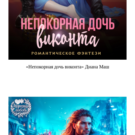
«Непокорная дочь виконта» Диана Маш