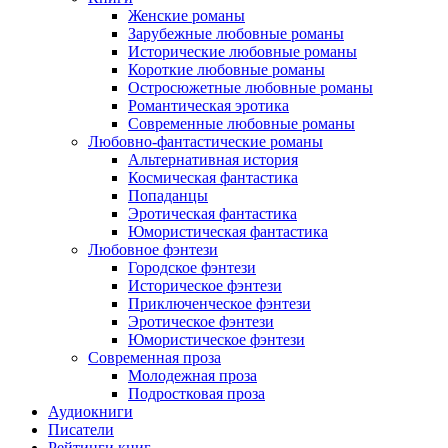
Женские романы
Зарубежные любовные романы
Исторические любовные романы
Короткие любовные романы
Остросюжетные любовные романы
Романтическая эротика
Современные любовные романы
Любовно-фантастические романы
Альтернативная история
Космическая фантастика
Попаданцы
Эротическая фантастика
Юмористическая фантастика
Любовное фэнтези
Городское фэнтези
Историческое фэнтези
Приключенческое фэнтези
Эротическое фэнтези
Юмористическое фэнтези
Современная проза
Молодежная проза
Подростковая проза
Аудиокниги
Писатели
Рейтинги книг