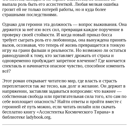
выпала роль быть его ассистенткой. Любая мелкая ошибка
грозит ей не только потерей работы, но и куда более
страшными последствиями.
Однако для героини эта должность — вопрос выживания. Она
держится за неё изо всех сил, превращая каждое поручение в
проверку своей стойкости. И когда новый приказ босса
требует сыграть роль его любовницы, она вынуждена принять
вызов, осознавая, что теперь её жизнь превращается в тонкую
игру на грани фальши и реальности. Но возможно ли остаться
равнодушной к тому, кто заставляет дрожать от страха и
одновременно пробуждает запретное влечение? Где кончается
спектакль и начинается опасное чувство, способное изменить
всё?
Этот роман открывает читателю мир, где власть и страсть
переплетаются так же тесно, как долг и желание. Он держит в
напряжении, заставляя задаваться вопросами: что важнее —
собственная свобода или притягательная сила того, кто сам по
себе воплощает опасность? Найти ответы и пройти вместе с
героиней её путь можно, если читать онлайн или скачать
бесплатно книгу «Ассистентка Космического Тирана» в
библиотеке ladybook.org.