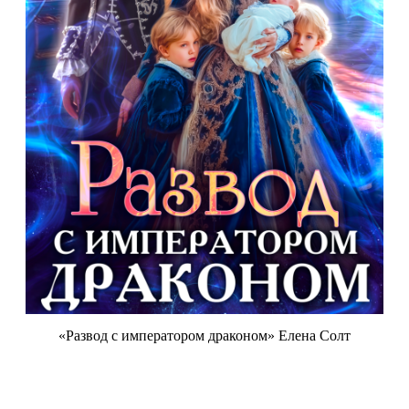
«Развод с императором драконом» Елена Солт