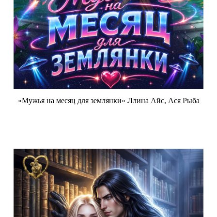
«Мужья на месяц для землянки» Ллина Айс, Ася Рыба