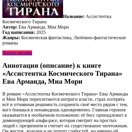
Название:
Ассистентка
Космического Тирана
Автор:
Ева Арманда, Миа Мори
Год написания:
2025
Жанры:
Космическая фантастика, Любовно-фантастические
романы
Читать онлайн
Аннотация (описание) к книге
«Ассистентка Космического Тирана»
Ева Арманда, Миа Мори
В романе «Ассистентка Космического Тирана» Евы Арманды
и Мии Мори переплетаются интриги власти, страх потерять
всё и отчаянная решимость сохранить своё место рядом с тем,
кого боишься и ненавидишь одновременно. Главная героиня
оказывается в необычном положении: её босс принадлежит к
доминирующей альфа-расе, которая смотрит на простых
людей с презрением и считает их существование ничтожным.
Он жесток, холоден и не терпит слабостей, но именно ей