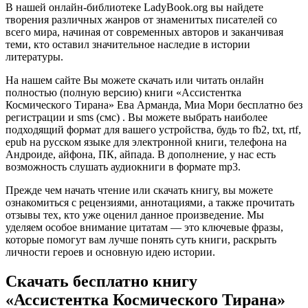
В нашей онлайн-библиотеке LadyBook.org вы найдете
творения различных жанров от знаменитых писателей со
всего мира, начиная от современных авторов и заканчивая
теми, кто оставил значительное наследие в истории
литературы.
На нашем сайте Вы можете скачать или читать онлайн
полностью (полную версию) книги «Ассистентка
Космического Тирана» Ева Арманда, Миа Мори бесплатно без
регистрации и sms (смс) . Вы можете выбрать наиболее
подходящий формат для вашего устройства, будь то fb2, txt, rtf,
epub на русском языке для электронной книги, телефона на
Андроиде, айфона, ПК, айпада. В дополнение, у нас есть
возможность слушать аудиокниги в формате mp3.
Прежде чем начать чтение или скачать книгу, вы можете
ознакомиться с рецензиями, аннотациями, а также прочитать
отзывы тех, кто уже оценил данное произведение. Мы
уделяем особое внимание цитатам — это ключевые фразы,
которые помогут вам лучше понять суть книги, раскрыть
личности героев и основную идею истории.
Скачать бесплатно книгу
«Ассистентка Космического Тирана»