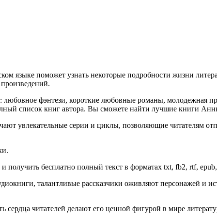
ском языке поможет узнать некоторые подробности жизни литера
я произведений.
й: любовное фэнтези, короткие любовные романы, молодежная пр
олный список книг автора. Вы сможете найти лучшие книги Анн
чают увлекательные серии и циклы, позволяющие читателям отп
ки.
получить бесплатно полный текст в форматах txt, fb2, rtf, epub, 
диокниги, талантливые рассказчики оживляют персонажей и ист
гать сердца читателей делают его ценной фигурой в мире литер