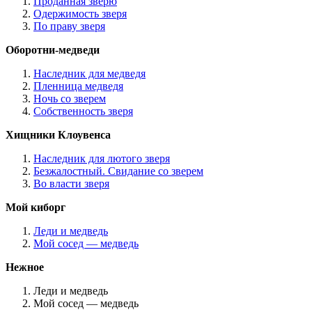
Проданная зверю
Одержимость зверя
По праву зверя
Оборотни-медведи
Наследник для медведя
Пленница медведя
Ночь со зверем
Собственность зверя
Хищники Клоувенса
Наследник для лютого зверя
Безжалостный. Свидание со зверем
Во власти зверя
Мой киборг
Леди и медведь
Мой сосед — медведь
Нежное
Леди и медведь
Мой сосед — медведь