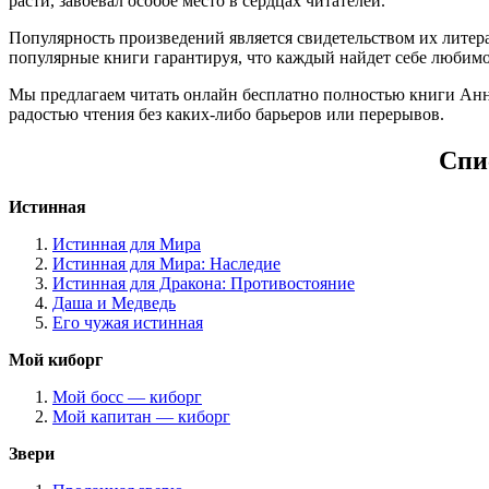
расти, завоевал особое место в сердцах читателей.
Популярность произведений является свидетельством их литера
популярные книги гарантируя, что каждый найдет себе любимо
Мы предлагаем читать онлайн бесплатно полностью книги Анн
радостью чтения без каких-либо барьеров или перерывов.
Спи
Истинная
Истинная для Мира
Истинная для Мира: Наследие
Истинная для Дракона: Противостояние
Даша и Медведь
Его чужая истинная
Мой киборг
Мой босс — киборг
Мой капитан — киборг
Звери