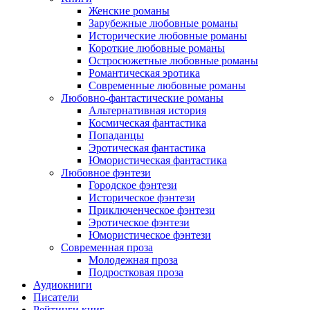
Женские романы
Зарубежные любовные романы
Исторические любовные романы
Короткие любовные романы
Остросюжетные любовные романы
Романтическая эротика
Современные любовные романы
Любовно-фантастические романы
Альтернативная история
Космическая фантастика
Попаданцы
Эротическая фантастика
Юмористическая фантастика
Любовное фэнтези
Городское фэнтези
Историческое фэнтези
Приключенческое фэнтези
Эротическое фэнтези
Юмористическое фэнтези
Современная проза
Молодежная проза
Подростковая проза
Аудиокниги
Писатели
Рейтинги книг