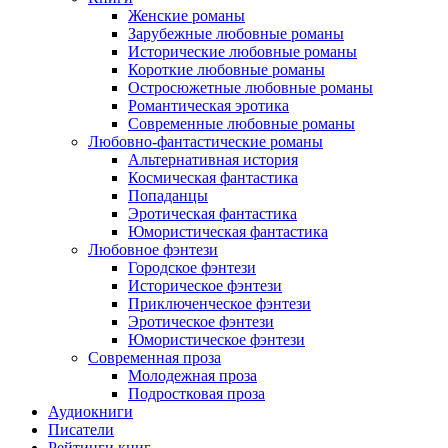
Женские романы
Зарубежные любовные романы
Исторические любовные романы
Короткие любовные романы
Остросюжетные любовные романы
Романтическая эротика
Современные любовные романы
Любовно-фантастические романы
Альтернативная история
Космическая фантастика
Попаданцы
Эротическая фантастика
Юмористическая фантастика
Любовное фэнтези
Городское фэнтези
Историческое фэнтези
Приключенческое фэнтези
Эротическое фэнтези
Юмористическое фэнтези
Современная проза
Молодежная проза
Подростковая проза
Аудиокниги
Писатели
Рейтинги книг