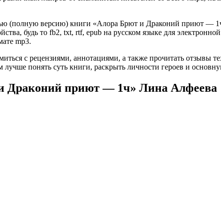
ью (полную версию) книги «Алора Брют и Драконий приют — 1ч»
ва, будь то fb2, txt, rtf, epub на русском языке для электронно
мате mp3.
омиться с рецензиями, аннотациями, а также прочитать отзывы т
 лучше понять суть книги, раскрыть личности героев и основн
 и Драконий приют — 1ч» Лина Алфеева