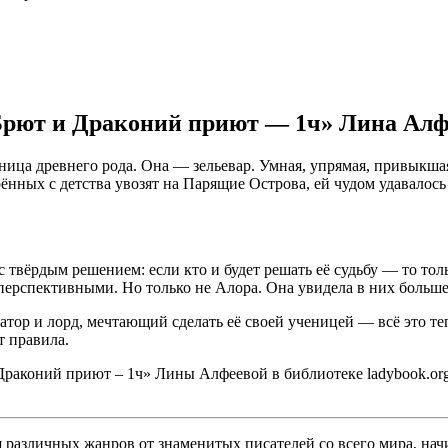
 Брют и Драконий приют — 1ч» Лина Алф
ица древнего рода. Она — зельевар. Умная, упрямая, привыкшая 
арённых с детства увозят на Парящие Острова, ей чудом удавало
с твёрдым решением: если кто и будет решать её судьбу — то тол
ерспективными. Но только не Алора. Она увидела в них больше.
тор и лорд, мечтающий сделать её своей ученицей — всё это теп
т правила.
раконий приют – 1ч» Лины Алфеевой в библиотеке ladybook.org 
различных жанров от знаменитых писателей со всего мира, начи