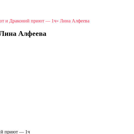
ют и Драконий приют — 1ч» Лина Алфеева
 Лина Алфеева
ий приют — 1ч