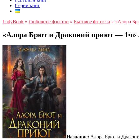
Серии книг
LadyBook
»
Любовное фэнтези
»
Бытовое фэнтези
»
«Алора Бр
«Алора Брют и Драконий приют — 1ч»
Название:
Алора Брют и Дракон