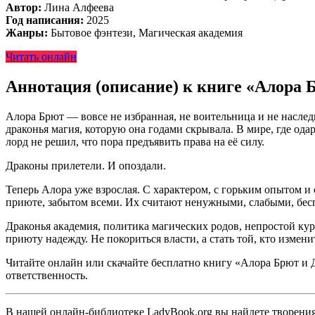
Автор:
Лина Алфеева
Год написания:
2025
Жанры:
Бытовое фэнтези, Магическая академия
Читать онлайн
Аннотация (описание) к книге «Алора
Алора Брют — вовсе не избранная, не воительница и не наследн
драконья магия, которую она годами скрывала. В мире, где од
лорд не решил, что пора предъявить права на её силу.
Драконы прилетели. И опоздали.
Теперь Алора уже взрослая. С характером, с горьким опытом и 
приюте, забытом всеми. Их считают ненужными, слабыми, бесп
Драконья академия, политика магических родов, непростой кура
приюту надежду. Не покориться власти, а стать той, кто измени
Читайте онлайн или скачайте бесплатно книгу «Алора Брют и Д
ответственность.
В нашей онлайн-библиотеке LadyBook.org вы найдете творения 