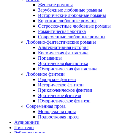
Женские романы
Зарубежные любовные романы
Исторические любовные романы
Короткие любовные романы
Остросюжетные любовные романы
Романтическая эротика
Современные любовные романы
Любовно-фантастические романы
Альтернативная история
Космическая фантастика
Попаданцы
Эротическая фантастика
Юмористическая фантастика
Любовное фэнтези
Городское фэнтези
Историческое фэнтези
Приключенческое фэнтези
Эротическое фэнтези
Юмористическое фэнтези
Современная проза
Молодежная проза
Подростковая проза
Аудиокниги
Писатели
Рейтинги книг