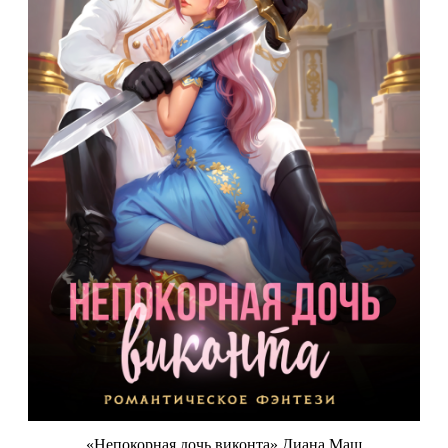
«Непокорная дочь виконта» Диана Маш