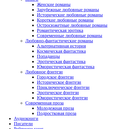
Женские романы
Зарубежные любовные романы
Исторические любовные романы
Короткие любовные романы
Остросюжетные любовные романы
Романтическая эротика
Современные любовные романы
Любовно-фантастические романы
Альтернативная история
Космическая фантастика
Попаданцы
Эротическая фантастика
Юмористическая фантастика
Любовное фэнтези
Городское фэнтези
Историческое фэнтези
Приключенческое фэнтези
Эротическое фэнтези
Юмористическое фэнтези
Современная проза
Молодежная проза
Подростковая проза
Аудиокниги
Писатели
Рейтинги книг