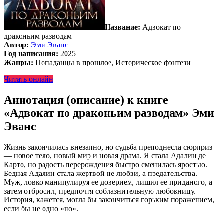
Название:
Адвокат по
драконьим разводам
Автор:
Эми Эванс
Год написания:
2025
Жанры:
Попаданцы в прошлое, Историческое фэнтези
Читать онлайн
Аннотация (описание) к книге
«Адвокат по драконьим разводам» Эми
Эванс
Жизнь закончилась внезапно, но судьба преподнесла сюрприз
— новое тело, новый мир и новая драма. Я стала Адалин де
Карто, но радость перерождения быстро сменилась яростью.
Бедная Адалин стала жертвой не любви, а предательства.
Муж, ловко манипулируя ее доверием, лишил ее приданого, а
затем отбросил, предпочтя соблазнительную любовницу.
История, кажется, могла бы закончиться горьким поражением,
если бы не одно «но».