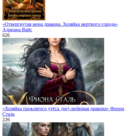
«Отвергнутая жена дракона. Хозяйка мертвого города»
Адриана Вайс
626
«Хозяйка проклятого утёса. (не) любимая дракона» Фиона
Сталь
226