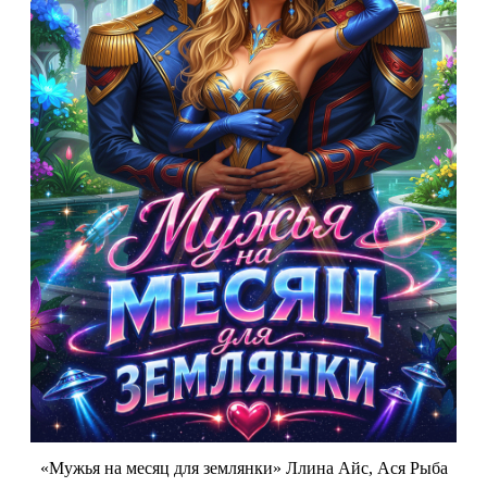
«Мужья на месяц для землянки» Ллина Айс, Ася Рыба