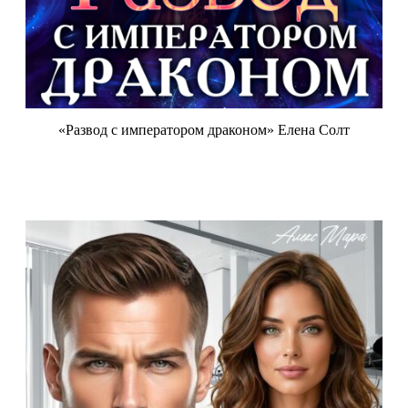
«Развод с императором драконом» Елена Солт