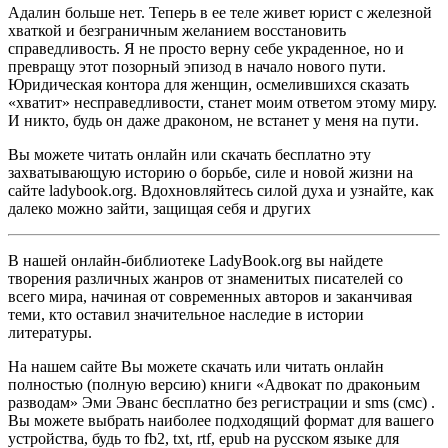
Адалин больше нет. Теперь в ее теле живет юрист с железной
хваткой и безграничным желанием восстановить
справедливость. Я не просто верну себе украденное, но и
превращу этот позорный эпизод в начало нового пути.
Юридическая контора для женщин, осмелившихся сказать
«хватит» несправедливости, станет моим ответом этому миру.
И никто, будь он даже драконом, не встанет у меня на пути.
Вы можете читать онлайн или скачать бесплатно эту
захватывающую историю о борьбе, силе и новой жизни на
сайте ladybook.org. Вдохновляйтесь силой духа и узнайте, как
далеко можно зайти, защищая себя и других
В нашей онлайн-библиотеке LadyBook.org вы найдете
творения различных жанров от знаменитых писателей со
всего мира, начиная от современных авторов и заканчивая
теми, кто оставил значительное наследие в истории
литературы.
На нашем сайте Вы можете скачать или читать онлайн
полностью (полную версию) книги «Адвокат по драконьим
разводам» Эми Эванс бесплатно без регистрации и sms (смс) .
Вы можете выбрать наиболее подходящий формат для вашего
устройства, будь то fb2, txt, rtf, epub на русском языке для