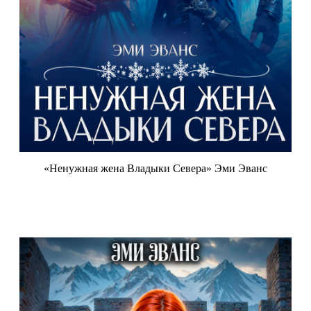
«Ненужная жена Владыки Севера» Эми Эванс