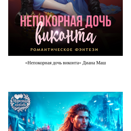
«Непокорная дочь виконта» Диана Маш