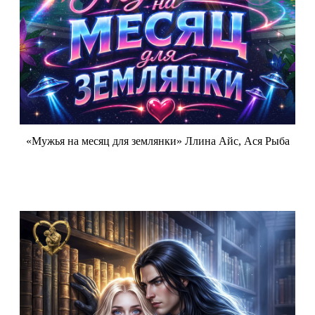
«Мужья на месяц для землянки» Ллина Айс, Ася Рыба