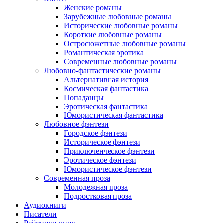
Женские романы
Зарубежные любовные романы
Исторические любовные романы
Короткие любовные романы
Остросюжетные любовные романы
Романтическая эротика
Современные любовные романы
Любовно-фантастические романы
Альтернативная история
Космическая фантастика
Попаданцы
Эротическая фантастика
Юмористическая фантастика
Любовное фэнтези
Городское фэнтези
Историческое фэнтези
Приключенческое фэнтези
Эротическое фэнтези
Юмористическое фэнтези
Современная проза
Молодежная проза
Подростковая проза
Аудиокниги
Писатели
Рейтинги книг