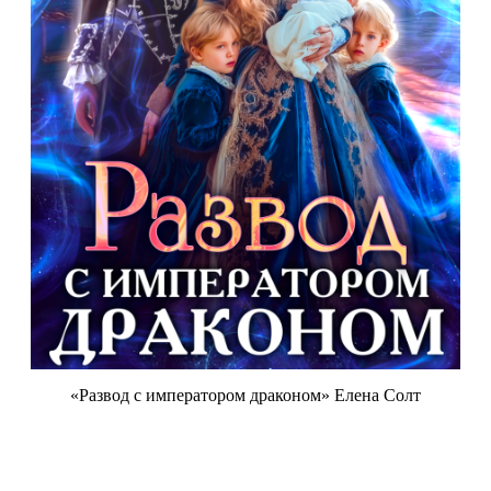
«Развод с императором драконом» Елена Солт