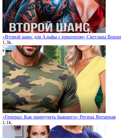
«Второй шанс для Альфы с прицепом» Светлана Ворон
1.3k.
«Генерал. Как приручить бывшего» Регина Янтарная
1.1k.