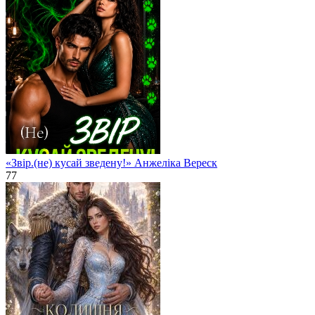
«Звір.(не) кусай зведену!» Анжеліка Вереск
77