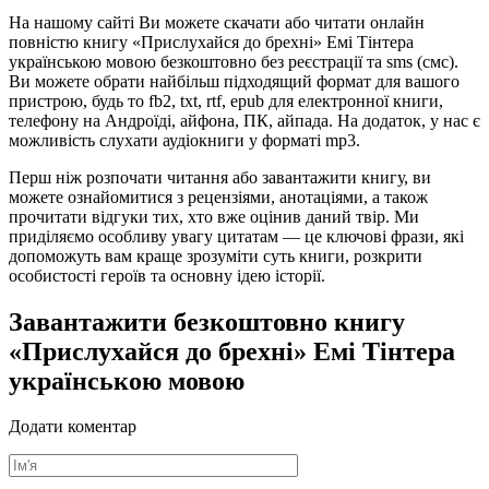
На нашому сайті Ви можете скачати або читати онлайн
повністю книгу «Прислухайся до брехні» Емі Тінтера
українською мовою безкоштовно без реєстрації та sms (смс).
Ви можете обрати найбільш підходящий формат для вашого
пристрою, будь то fb2, txt, rtf, epub для електронної книги,
телефону на Андроїді, айфона, ПК, айпада. На додаток, у нас є
можливість слухати аудіокниги у форматі mp3.
Перш ніж розпочати читання або завантажити книгу, ви
можете ознайомитися з рецензіями, анотаціями, а також
прочитати відгуки тих, хто вже оцінив даний твір. Ми
приділяємо особливу увагу цитатам — це ключові фрази, які
допоможуть вам краще зрозуміти суть книги, розкрити
особистості героїв та основну ідею історії.
Завантажити безкоштовно книгу
«Прислухайся до брехні» Емі Тінтера
українською мовою
Додати коментар
Ім'я
*