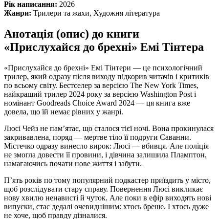
Рік написання:
2026
Жанри:
Трилери та жахи, Художня література
Анотація (опис) до книги
«Прислухайся до брехні» Емі Тінтера
«Прислухайся до брехні» Емі Тінтери — це психологічний
трилер, який одразу після виходу підкорив читачів і критиків
по всьому світу. Бестселер за версією The New York Times,
найкращий трилер 2024 року за версією Washington Post і
номінант Goodreads Choice Award 2024 — ця книга вже
довела, що їй немає рівних у жанрі.
Люсі Чейз не пам’ятає, що сталося тієї ночі. Вона прокинулася
закривавлена, поряд — мертве тіло її подруги Саванни.
Містечко одразу винесло вирок: Люсі — вбивця. Але поліція
не змогла довести її провини, і дівчина залишила Пламптон,
намагаючись почати нове життя і забути.
П’ять років по тому популярний подкастер приїздить у місто,
щоб розслідувати стару справу. Повернення Люсі викликає
нову хвилю ненависті й чуток. Але поки в ефір виходять нові
випуски, стає дедалі очевиднішим: хтось бреше. І хтось дуже
не хоче, щоб правду дізналися.