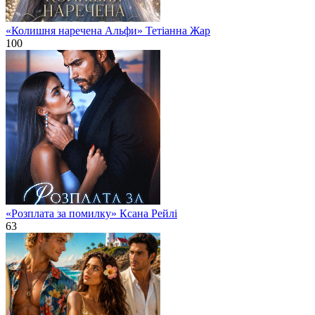
«Колишня наречена Альфи» Тетіанна Жар
100
«Розплата за помилку» Ксана Рейлі
63