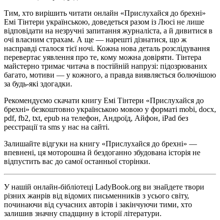
Тим, хто вирішить читати онлайн «Прислухайся до брехні»
Емі Тінтери українською, доведеться разом із Люсі не лише
відповідати на незручні запитання журналіста, а й дивитися в
очі власним страхам. А ще — нарешті дізнатися, що ж
насправді сталося тієї ночі. Кожна нова деталь розслідування
перевертає уявлення про те, кому можна довіряти. Тінтера
майстерно тримає читача в постійній напрузі: підозрюваних
багато, мотиви — у кожного, а правда виявляється болючішою
за будь-які здогадки.
Рекомендуємо скачати книгу Емі Тінтери «Прислухайся до
брехні» безкоштовно українською мовою у форматі mobi, docx,
pdf, fb2, txt, epub на телефон, Андроїд, Айфон, iPad без
реєстрації та sms у нас на сайті.
Залишайте відгуки на книгу «Прислухайся до брехні» —
впевнені, ця моторошна й бездоганно збудована історія не
відпустить вас до самої останньої сторінки.
У нашій онлайн-бібліотеці LadyBook.org ви знайдете твори
різних жанрів від відомих письменників з усього світу,
починаючи від сучасних авторів і закінчуючи тими, хто
залишив значну спадщину в історії літератури.