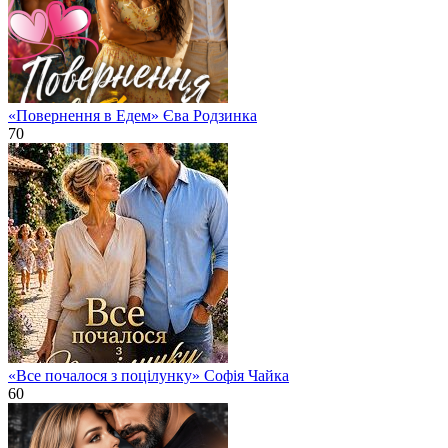
«Повернення в Едем» Єва Родзинка
70
«Все почалося з поцілунку» Софія Чайка
60