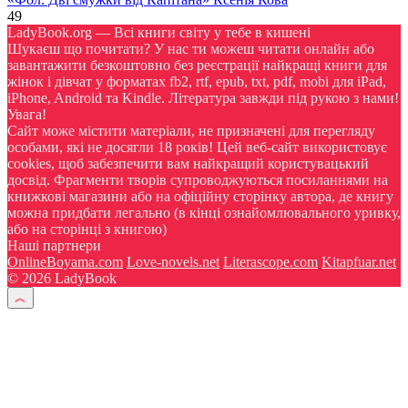
49
LadyBook.org — Всі книги світу у тебе в кишені
Шукаєш що почитати? У нас ти можеш читати онлайн або
завантажити безкоштовно без реєстрації найкращі книги для
жінок і дівчат у форматах fb2, rtf, epub, txt, pdf, mobi для iPad,
iPhone, Android та Kindle. Література завжди під рукою з нами!
Увага!
Сайт може містити матеріали, не призначені для перегляду
особами, які не досягли 18 років! Цей веб-сайт використовує
cookies, щоб забезпечити вам найкращий користувацький
досвід. Фрагменти творів супроводжуються посиланнями на
книжкові магазини або на офіційну сторінку автора, де книгу
можна придбати легально (в кінці ознайомлювального уривку,
або на сторінці з книгою)
Наші партнери
OnlineBoyama.com
Love-novels.net
Literascope.com
Kitapfuar.net
© 2026 LadyBook