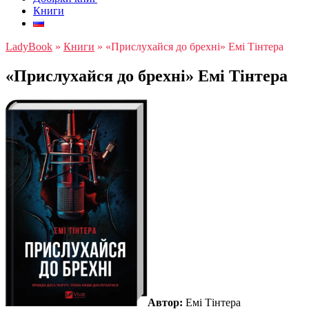
Книги
LadyBook
»
Книги
»
«Прислухайся до брехні» Емі Тінтера
«Прислухайся до брехні» Емі Тінтера
Автор:
Емі Тінтера