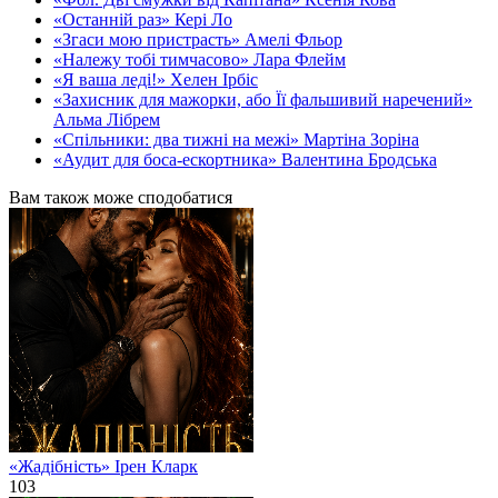
«Останній раз» Кері Ло
«Згаси мою пристрасть» Амелі Фльор
«Належу тобі тимчасово» Лара Флейм
«Я ваша леді!» Хелен Ірбіс
«Захисник для мажорки, або Її фальшивий наречений»
Альма Лібрем
«Спільники: два тижні на межі» Мартіна Зоріна
«Аудит для боса-ескортника» Валентина Бродська
Вам також може сподобатися
«Жадібність» Ірен Кларк
103