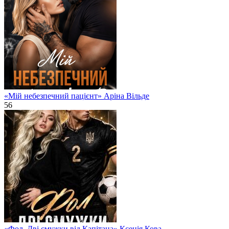
«Мій небезпечний пацієнт» Аріна Вільде
56
«Фол. Дві смужки від Капітана» Ксенія Кова