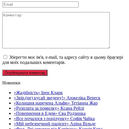
Email
*
Коментар
Зберегти моє ім'я, e-mail, та адресу сайту в цьому браузері
для моїх подальших коментарів.
Новинки
«Жадібність» Ірен Кларк
«Звір.(не) кусай зведену!» Анжеліка Вереск
«Колишня наречена Альфи» Тетіанна Жар
«Розплата за помилку» Ксана Рейлі
«Повернення в Едем» Єва Родзинка
«Все почалося з поцілунку» Софія Чайка
«Мій небезпечний пацієнт» Аріна Вільде
«Фол. Дві смужки від Капітана» Ксенія Кова