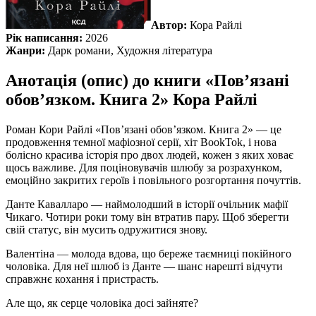
Автор:
Кора Райлі
Рік написання:
2026
Жанри:
Дарк романи, Художня література
Анотація (опис) до книги «Пов’язані
обов’язком. Книга 2» Кора Райлі
Роман Кори Райлі «Пов’язані обов’язком. Книга 2» — це
продовження темної мафіозної серії, хіт BookTok, і нова
болісно красива історія про двох людей, кожен з яких ховає
щось важливе. Для поціновувачів шлюбу за розрахунком,
емоційно закритих героїв і повільного розгортання почуттів.
Данте Кавалларо — наймолодший в історії очільник мафії
Чикаго. Чотири роки тому він втратив пару. Щоб зберегти
свій статус, він мусить одружитися знову.
Валентіна — молода вдова, що береже таємниці покійного
чоловіка. Для неї шлюб із Данте — шанс нарешті відчути
справжнє кохання і пристрасть.
Але що, як серце чоловіка досі зайняте?