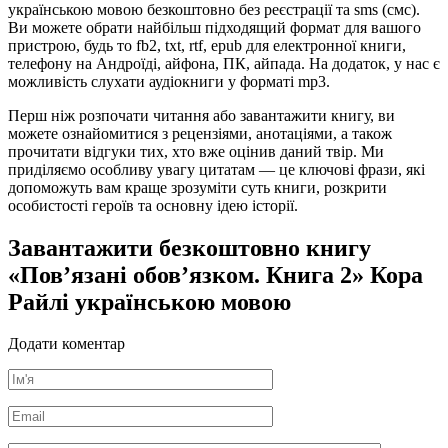
українською мовою безкоштовно без реєстрації та sms (смс).
Ви можете обрати найбільш підходящий формат для вашого
пристрою, будь то fb2, txt, rtf, epub для електронної книги,
телефону на Андроїді, айфона, ПК, айпада. На додаток, у нас є
можливість слухати аудіокниги у форматі mp3.
Перш ніж розпочати читання або завантажити книгу, ви
можете ознайомитися з рецензіями, анотаціями, а також
прочитати відгуки тих, хто вже оцінив даний твір. Ми
приділяємо особливу увагу цитатам — це ключові фрази, які
допоможуть вам краще зрозуміти суть книги, розкрити
особистості героїв та основну ідею історії.
Завантажити безкоштовно книгу
«Пов’язані обов’язком. Книга 2» Кора
Райлі українською мовою
Додати коментар
Ім'я
*
Email
*