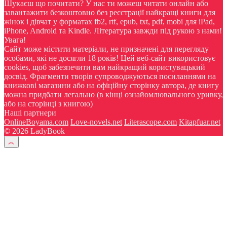
Шукаєш що почитати? У нас ти можеш читати онлайн або
завантажити безкоштовно без реєстрації найкращі книги для
жінок і дівчат у форматах fb2, rtf, epub, txt, pdf, mobi для iPad,
iPhone, Android та Kindle. Література завжди під рукою з нами!
Увага!
Сайт може містити матеріали, не призначені для перегляду
особами, які не досягли 18 років! Цей веб-сайт використовує
cookies, щоб забезпечити вам найкращий користувацький
досвід. Фрагменти творів супроводжуються посиланнями на
книжкові магазини або на офіційну сторінку автора, де книгу
можна придбати легально (в кінці ознайомлювального уривку,
або на сторінці з книгою)
Наші партнери
OnlineBoyama.com
Love-novels.net
Literascope.com
Kitapfuar.net
© 2026 LadyBook