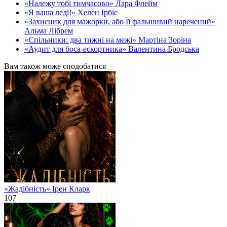
«Належу тобі тимчасово» Лара Флейм
«Я ваша леді!» Хелен Ірбіс
«Захисник для мажорки, або Її фальшивий наречений»
Альма Лібрем
«Спільники: два тижні на межі» Мартіна Зоріна
«Аудит для боса-ескортника» Валентина Бродська
Вам також може сподобатися
«Жадібність» Ірен Кларк
107