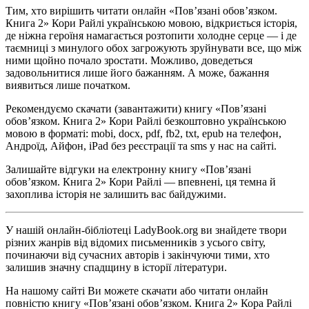
Тим, хто вирішить читати онлайн «Пов’язані обов’язком.
Книга 2» Кори Райлі українською мовою, відкриється історія,
де ніжна героїня намагається розтопити холодне серце — і де
таємниці з минулого обох загрожують зруйнувати все, що між
ними щойно почало зростати. Можливо, доведеться
задовольнитися лише його бажанням. А може, бажання
виявиться лише початком.
Рекомендуємо скачати (завантажити) книгу «Пов’язані
обов’язком. Книга 2» Кори Райлі безкоштовно українською
мовою в форматі: mobi, docx, pdf, fb2, txt, epub на телефон,
Андроїд, Айфон, iPad без реєстрації та sms у нас на сайті.
Залишайте відгуки на електронну книгу «Пов’язані
обов’язком. Книга 2» Кори Райлі — впевнені, ця темна й
захоплива історія не залишить вас байдужими.
У нашій онлайн-бібліотеці LadyBook.org ви знайдете твори
різних жанрів від відомих письменників з усього світу,
починаючи від сучасних авторів і закінчуючи тими, хто
залишив значну спадщину в історії літератури.
На нашому сайті Ви можете скачати або читати онлайн
повністю книгу «Пов’язані обов’язком. Книга 2» Кора Райлі