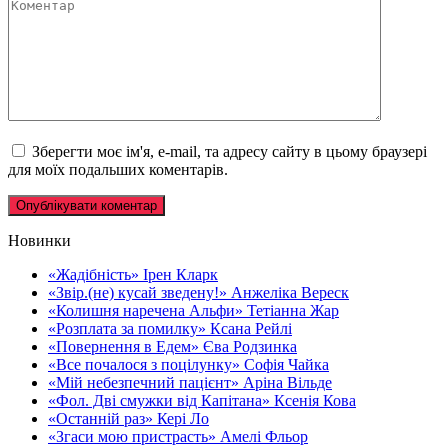
Коментар
Зберегти моє ім'я, e-mail, та адресу сайту в цьому браузері
для моїх подальших коментарів.
Новинки
«Жадібність» Ірен Кларк
«Звір.(не) кусай зведену!» Анжеліка Вереск
«Колишня наречена Альфи» Тетіанна Жар
«Розплата за помилку» Ксана Рейлі
«Повернення в Едем» Єва Родзинка
«Все почалося з поцілунку» Софія Чайка
«Мій небезпечний пацієнт» Аріна Вільде
«Фол. Дві смужки від Капітана» Ксенія Кова
«Останній раз» Кері Ло
«Згаси мою пристрасть» Амелі Фльор