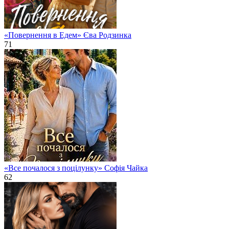
«Повернення в Едем» Єва Родзинка
71
«Все почалося з поцілунку» Софія Чайка
62