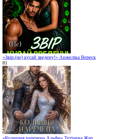
«Звір.(не) кусай зведену!» Анжеліка Вереск
81
«Колишня наречена Альфи» Тетіанна Жар