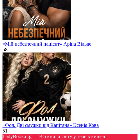
«Мій небезпечний пацієнт» Аріна Вільде
58
«Фол. Дві смужки від Капітана» Ксенія Кова
51
LadyBook.org — Всі книги світу у тебе в кишені