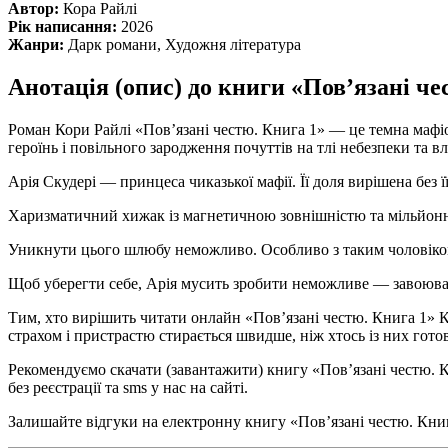
Автор:
Кора Райлі
Рік написання:
2026
Жанри:
Дарк романи, Художня література
Анотація (опис) до книги «Пов’язані че
Роман Кори Райлі «Пов’язані честю. Книга 1» — це темна мафіо
героїнь і повільного зародження почуттів на тлі небезпеки та в
Арія Скудері — принцеса чиказької мафії. Її доля вирішена без
Харизматичний хижак із магнетичною зовнішністю та мільйонн
Уникнути цього шлюбу неможливо. Особливо з таким чоловіком
Щоб уберегти себе, Арія мусить зробити неможливе — завоювати
Тим, хто вирішить читати онлайн «Пов’язані честю. Книга 1» К
страхом і пристрастю стирається швидше, ніж хтось із них готов
Рекомендуємо скачати (завантажити) книгу «Пов’язані честю. Кн
без реєстрації та sms у нас на сайті.
Залишайте відгуки на електронну книгу «Пов’язані честю. Книга