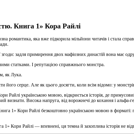
стю. Книга 1» Кора Райлі
зна романтика, яка вже підкорила мільйони читачів і стала спра
лади.
 її згоди: задля примирення двох мафіозних династій вона має од
ими статками. І репутацією справжнього монстра.
, як Лука.
 його серце. Але як цього досягти, коли всім відомо: у монстрі
ори Райлі українською мовою, відкриється історія, де примусов
ий визнати. Висока напруга, від ворожнечі до кохання і альфа-ге
ига 1» Кори Райлі безкоштовно українською мовою в форматі: mobi
 1» Кори Райлі — впевнені, ця темна й захоплива історія не відп