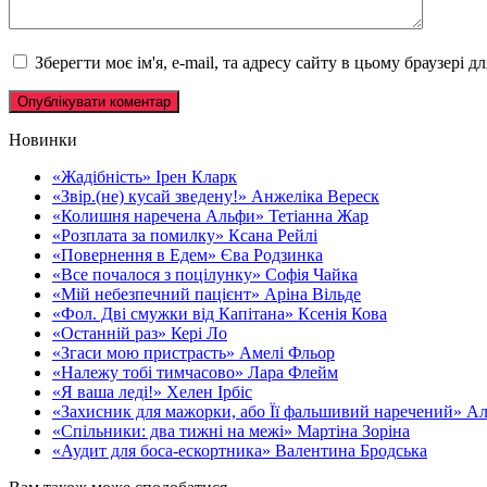
Зберегти моє ім'я, e-mail, та адресу сайту в цьому браузері 
Новинки
«Жадібність» Ірен Кларк
«Звір.(не) кусай зведену!» Анжеліка Вереск
«Колишня наречена Альфи» Тетіанна Жар
«Розплата за помилку» Ксана Рейлі
«Повернення в Едем» Єва Родзинка
«Все почалося з поцілунку» Софія Чайка
«Мій небезпечний пацієнт» Аріна Вільде
«Фол. Дві смужки від Капітана» Ксенія Кова
«Останній раз» Кері Ло
«Згаси мою пристрасть» Амелі Фльор
«Належу тобі тимчасово» Лара Флейм
«Я ваша леді!» Хелен Ірбіс
«Захисник для мажорки, або Її фальшивий наречений» А
«Спільники: два тижні на межі» Мартіна Зоріна
«Аудит для боса-ескортника» Валентина Бродська