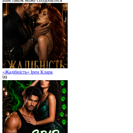
Вам також може сподобатися
«Жадібність» Ірен Кларк
99