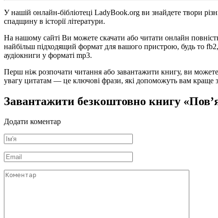
У нашій онлайн-бібліотеці LadyBook.org ви знайдете твори різн
спадщину в історії літератури.
На нашому сайті Ви можете скачати або читати онлайн повністю
найбільш підходящий формат для вашого пристрою, будь то fb2, t
аудіокниги у форматі mp3.
Перш ніж розпочати читання або завантажити книгу, ви можете 
увагу цитатам — це ключові фрази, які допоможуть вам краще зр
Завантажити безкоштовно книгу «Пов’я
Додати коментар
Ім'я
*
Email
*
Коментар