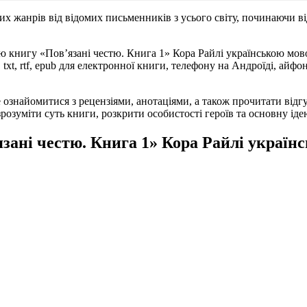
их жанрів від відомих письменників з усього світу, починаючи ві
 книгу «Пов’язані честю. Книга 1» Кора Райлі українською мово
xt, rtf, epub для електронної книги, телефону на Андроїді, айфо
ознайомитися з рецензіями, анотаціями, а також прочитати відг
озуміти суть книги, розкрити особистості героїв та основну ідею
зані честю. Книга 1» Кора Райлі україн