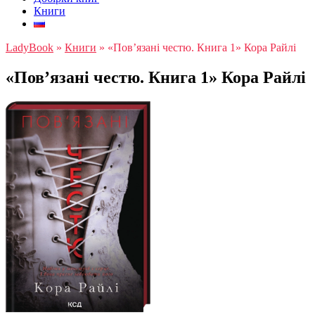
Книги
LadyBook
»
Книги
»
«Пов’язані честю. Книга 1» Кора Райлі
«Пов’язані честю. Книга 1» Кора Райлі