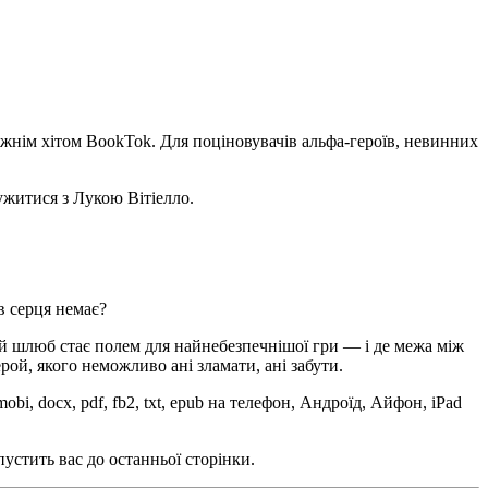
вжнім хітом BookTok. Для поціновувачів альфа-героїв, невинних
ружитися з Лукою Вітіелло.
в серця немає?
ий шлюб стає полем для найнебезпечнішої гри — і де межа між
рой, якого неможливо ані зламати, ані забути.
, docx, pdf, fb2, txt, epub на телефон, Андроїд, Айфон, iPad
устить вас до останньої сторінки.