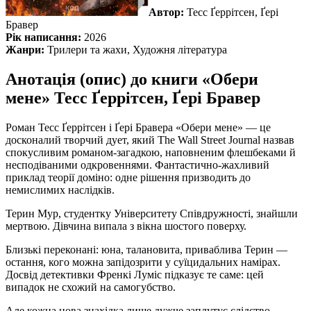
Автор:
Тесс Ґеррітсен, Ґері
Бравер
Рік написання:
2026
Жанри:
Трилери та жахи, Художня література
Анотація (опис) до книги «Обери
мене» Тесс Ґеррітсен, Ґері Бравер
Роман Тесс Ґеррітсен і Ґері Бравера «Обери мене» — це
досконалий творчий дует, який The Wall Street Journal назвав
спокусливим романом-загадкою, наповненим флешбеками й
несподіваними одкровеннями. Фантастично-жахливий
приклад теорії доміно: одне рішення призводить до
немислимих наслідків.
Терин Мур, студентку Університету Співдружності, знайшли
мертвою. Дівчина випала з вікна шостого поверху.
Близькі переконані: юна, талановита, приваблива Терин —
остання, кого можна запідозрити у суїцидальних намірах.
Досвід детективки Френкі Луміс підказує те саме: цей
випадок не схожий на самогубство.
Але кожна нова знахідка лише дужче заплутує слідство.