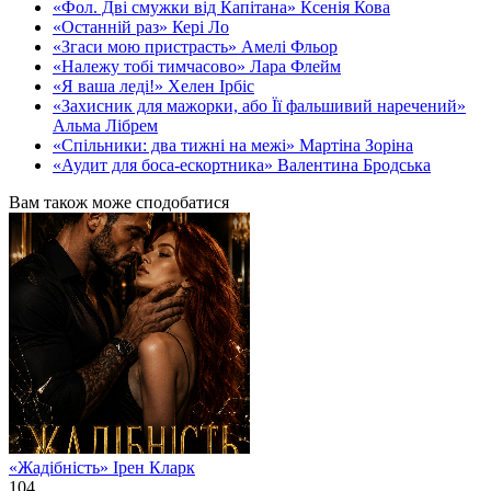
«Фол. Дві смужки від Капітана» Ксенія Кова
«Останній раз» Кері Ло
«Згаси мою пристрасть» Амелі Фльор
«Належу тобі тимчасово» Лара Флейм
«Я ваша леді!» Хелен Ірбіс
«Захисник для мажорки, або Її фальшивий наречений»
Альма Лібрем
«Спільники: два тижні на межі» Мартіна Зоріна
«Аудит для боса-ескортника» Валентина Бродська
Вам також може сподобатися
«Жадібність» Ірен Кларк
104