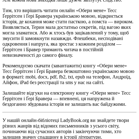
Тим, хто вирішить читати онлайн «Обери мене» Тесс
Ґеррітсен і Ґері Бравера українською мовою, відкриється
історія, де кохання може стати пасткою, а помста — вироком.
Виявляється, Терин мала достатньо секретів, під вагою яких
могла зламатися. Або ж хтось був зацікавлений у тому, щоб
змусити її замовкнути назавжди. Флешбеки, несподівані
одкровення і напруга, яка зростає з кожним розділом —
Ґеррітсен і Бравер тримають читача в постійній
невизначеності до самого фіналу.
Рекомендуємо скачати (завантажити) книгу «Обери мене»
Тесс Ґеррітсен і Ґері Бравера безкоштовно українською мовою
в форматі: mobi, docx, pdf, fb2, txt, epub на телефон, Андроїд,
Айфон, iPad без реєстрації та sms у нас на сайті.
Залишайте відгуки на електронну книгу «Обери мене» Тесс
Ґеррітсен і Ґері Бравера — впевнені, ця напружена й
бездоганно збудована історія не залишить вас байдужими.
У нашій онлайн-бібліотеці LadyBook.org ви знайдете твори
різних жанрів від відомих письменників з усього світу,
починаючи від сучасних авторів і закінчуючи тими, хто
залишив значну спадщину в історії літератури.