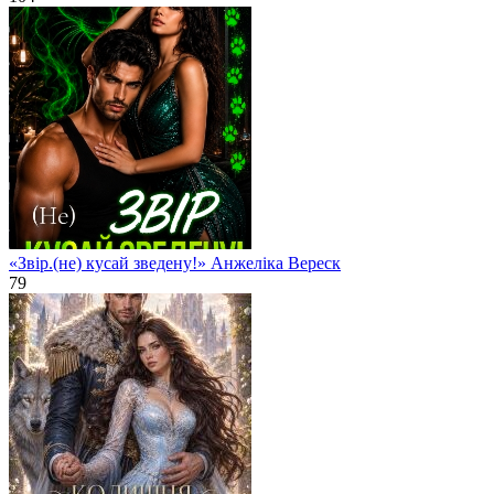
«Звір.(не) кусай зведену!» Анжеліка Вереск
79