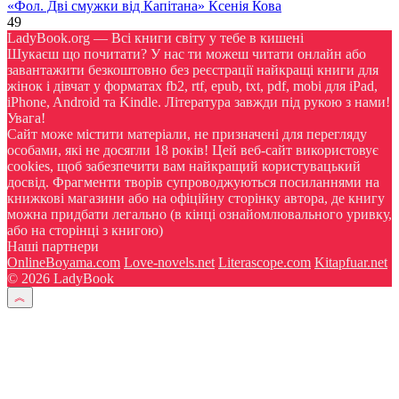
«Фол. Дві смужки від Капітана» Ксенія Кова
49
LadyBook.org — Всі книги світу у тебе в кишені
Шукаєш що почитати? У нас ти можеш читати онлайн або
завантажити безкоштовно без реєстрації найкращі книги для
жінок і дівчат у форматах fb2, rtf, epub, txt, pdf, mobi для iPad,
iPhone, Android та Kindle. Література завжди під рукою з нами!
Увага!
Сайт може містити матеріали, не призначені для перегляду
особами, які не досягли 18 років! Цей веб-сайт використовує
cookies, щоб забезпечити вам найкращий користувацький
досвід. Фрагменти творів супроводжуються посиланнями на
книжкові магазини або на офіційну сторінку автора, де книгу
можна придбати легально (в кінці ознайомлювального уривку,
або на сторінці з книгою)
Наші партнери
OnlineBoyama.com
Love-novels.net
Literascope.com
Kitapfuar.net
© 2026 LadyBook