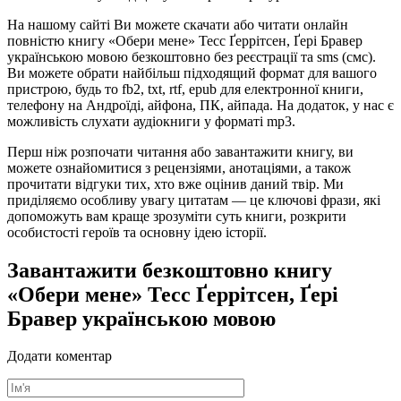
На нашому сайті Ви можете скачати або читати онлайн
повністю книгу «Обери мене» Тесс Ґеррітсен, Ґері Бравер
українською мовою безкоштовно без реєстрації та sms (смс).
Ви можете обрати найбільш підходящий формат для вашого
пристрою, будь то fb2, txt, rtf, epub для електронної книги,
телефону на Андроїді, айфона, ПК, айпада. На додаток, у нас є
можливість слухати аудіокниги у форматі mp3.
Перш ніж розпочати читання або завантажити книгу, ви
можете ознайомитися з рецензіями, анотаціями, а також
прочитати відгуки тих, хто вже оцінив даний твір. Ми
приділяємо особливу увагу цитатам — це ключові фрази, які
допоможуть вам краще зрозуміти суть книги, розкрити
особистості героїв та основну ідею історії.
Завантажити безкоштовно книгу
«Обери мене» Тесс Ґеррітсен, Ґері
Бравер українською мовою
Додати коментар
Ім'я