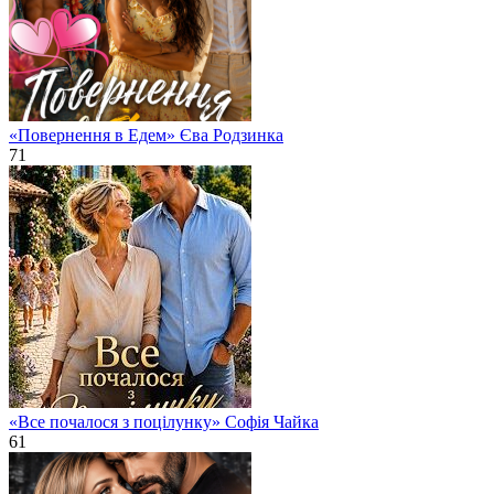
«Повернення в Едем» Єва Родзинка
71
«Все почалося з поцілунку» Софія Чайка
61