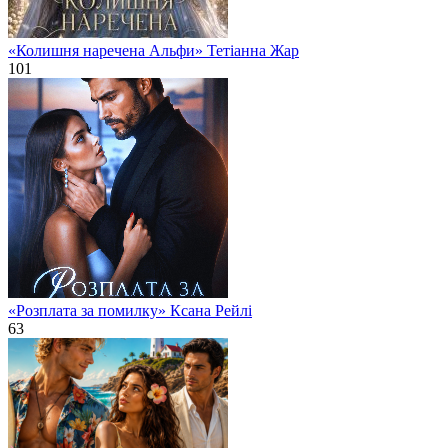
«Колишня наречена Альфи» Тетіанна Жар
101
«Розплата за помилку» Ксана Рейлі
63