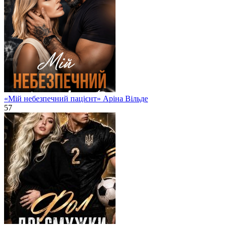
«Мій небезпечний пацієнт» Аріна Вільде
57