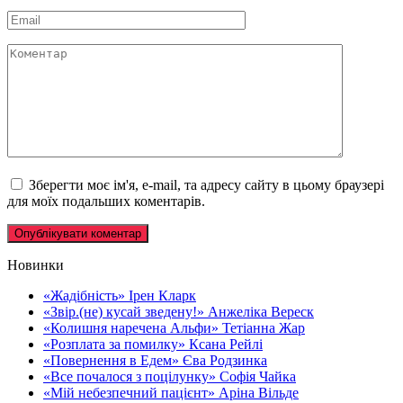
*
Email
*
Коментар
Зберегти моє ім'я, e-mail, та адресу сайту в цьому браузері
для моїх подальших коментарів.
Новинки
«Жадібність» Ірен Кларк
«Звір.(не) кусай зведену!» Анжеліка Вереск
«Колишня наречена Альфи» Тетіанна Жар
«Розплата за помилку» Ксана Рейлі
«Повернення в Едем» Єва Родзинка
«Все почалося з поцілунку» Софія Чайка
«Мій небезпечний пацієнт» Аріна Вільде