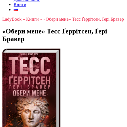
Книги
LadyBook
»
Книги
»
«Обери мене» Тесс Ґеррітсен, Ґері Бравер
«Обери мене» Тесс Ґеррітсен, Ґері
Бравер