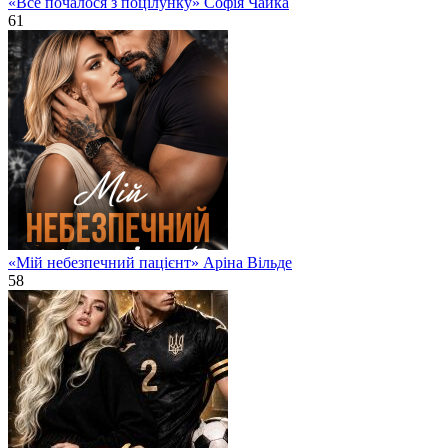
«Все почалося з поцілунку» Софія Чайка
61
«Мій небезпечний пацієнт» Аріна Вільде
58