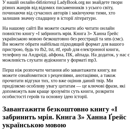
У нашій онлайн-бібліотеці LadyBook.org ви знайдете твори
різних жанрів від відомих письменників з усього світу,
починаючи від сучасних авторів і закінчуючи тими, хто
залишив значну спадщину в історії літератури.
На нашому сайті Ви можете скачати або читати онлайн
повністю книгу «І забринить мрія. Книга 3» Ханна Ґрейс
українською мовою безкоштовно без реєстрації та sms (смс).
Ви можете обрати найбільш підходящий формат для вашого
пристрою, будь то fb2, txt, rtf, epub для електронної книги,
телефону на Андроїді, айфона, ПК, айпада. На додаток, у нас є
можливість слухати аудіокниги у форматі mp3.
Перш ніж розпочати читання або завантажити книгу, ви
можете ознайомитися з рецензіями, анотаціями, а також
прочитати відгуки тих, хто вже оцінив даний твір. Ми
приділяємо особливу увагу цитатам — це ключові фрази, які
допоможуть вам краще зрозуміти суть книги, розкрити
особистості героїв та основну ідею історії.
Завантажити безкоштовно книгу «І
забринить мрія. Книга 3» Ханна Ґрейс
українською мовою