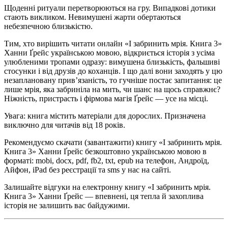
Щоденні ритуали перетворюються на гру. Випадкові дотики
стають викликом. Невимушені жарти обертаються
небезпечною близькістю.
Тим, хто вирішить читати онлайн «І забринить мрія. Книга 3»
Ханни Ґрейс українською мовою, відкриється історія з усіма
улюбленими тропами одразу: вимушена близькість, фальшиві
стосунки і від друзів до коханців. І що далі вони заходять у цю
незаплановану прив’язаність, то гучніше постає запитання: це
лише мрія, яка забриніла на мить, чи шанс на щось справжнє?
Ніжність, пристрасть і фірмова магія Ґрейс — усе на місці.
Увага: книга містить матеріали для дорослих. Призначена
виключно для читачів від 18 років.
Рекомендуємо скачати (завантажити) книгу «І забринить мрія.
Книга 3» Ханни Ґрейс безкоштовно українською мовою в
форматі: mobi, docx, pdf, fb2, txt, epub на телефон, Андроїд,
Айфон, iPad без реєстрації та sms у нас на сайті.
Залишайте відгуки на електронну книгу «І забринить мрія.
Книга 3» Ханни Ґрейс — впевнені, ця тепла й захоплива
історія не залишить вас байдужими.