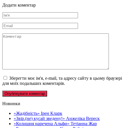
Додати коментар
Ім'я
*
Email
*
Коментар
Зберегти моє ім'я, e-mail, та адресу сайту в цьому браузері
для моїх подальших коментарів.
Новинки
«Жадібність» Ірен Кларк
«Звір.(не) кусай зведену!» Анжеліка Вереск
«Колишня наречена Альфи» Тетіанна Жар