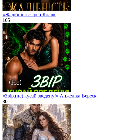
«Жадібність» Ірен Кларк
105
«Звір.(не) кусай зведену!» Анжеліка Вереск
80