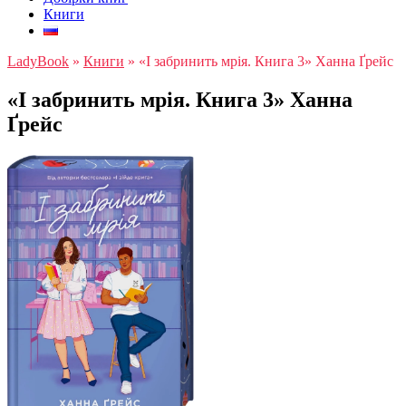
Книги
LadyBook
»
Книги
»
«І забринить мрія. Книга 3» Ханна Ґрейс
«І забринить мрія. Книга 3» Ханна
Ґрейс