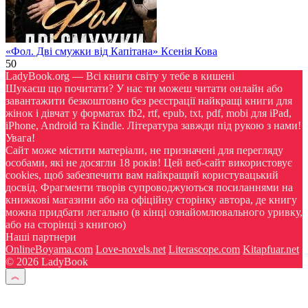
«Фол. Дві смужки від Капітана» Ксенія Кова
50
LadyBook.org — Всі книги світу у тебе в кишені
Шукаєш що почитати? У нас ти можеш читати онлайн або
завантажити безкоштовно без реєстрації найкращі книги для
жінок і дівчат у форматах fb2, rtf, epub, txt, pdf, mobi для iPad,
iPhone, Android та Kindle. Література завжди під рукою з нами!
Увага!
Сайт може містити матеріали, не призначені для перегляду
особами, які не досягли 18 років! Цей веб-сайт використовує
cookies, щоб забезпечити вам найкращий користувацький
досвід. Фрагменти творів супроводжуються посиланнями на
книжкові магазини або на офіційну сторінку автора, де книгу
можна придбати легально (в кінці ознайомлювального уривку,
або на сторінці з книгою)
Наші партнери
OnlineBoyama.com
Love-novels.net
Literascope.com
Kitapfuar.net
© 2026 LadyBook