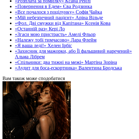
«Розплата за помилку» Ксана Рейлі
«Повернення в Едем» Єва Родзинка
«Все почалося з поцілунку» Софія Чайка
«Мій небезпечний пацієнт» Аріна Вільде
«Фол. Дві смужки від Капітана» Ксенія Кова
«Останній раз» Кері Ло
«Згаси мою пристрасть» Амелі Фльор
«Належу тобі тимчасово» Лара Флейм
«Я ваша леді!» Хелен Ірбіс
«Захисник для мажорки, або Її фальшивий наречений»
Альма Лібрем
«Спільники: два тижні на межі» Мартіна Зоріна
«Аудит для боса-ескортника» Валентина Бродська
Вам також може сподобатися