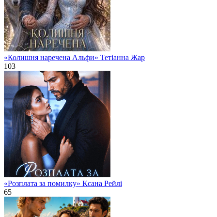
«Колишня наречена Альфи» Тетіанна Жар
103
«Розплата за помилку» Ксана Рейлі
65