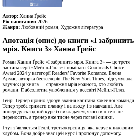
Автор:
Ханна Ґрейс
Рік написання:
2026
Жанри:
Любовний роман, Художня література
Анотація (опис) до книги «І забринить
мрія. Книга 3» Ханна Ґрейс
Роман Ханни Ґрейс «І забринить мрія. Книга 3» — це третя
частина серії «Мейпл-Гіллз» і номінант Goodreads Choice
Award 2024 у категорії Readers’ Favorite Romance. Елена
Армас, авторка бестселерів The New York Times, підсумувала
влучно: ця книга — справжня мрія кожного, хто любить
романи. Її абсолютна улюблениця у всесвіті Мейпл-Гіллз.
Генрі Тернер щойно здобув звання капітана хокейної команди.
Тепер треба тримати планку і на льоду, і в навчанні. Але
попереду складний курс із викладачем, якого він геть не
переносить, а тренер вже тисне через погані оцінки.
І тут з’являється Геллі, третьокурсниця, яка керує книжковим
клубом. Вона добре знає цей курс і пропонує допомогу.